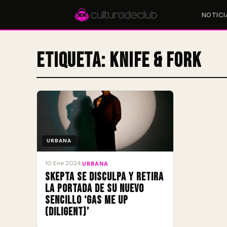
NOTICI
Etiqueta:
Knife & Fork
Accesos rápidos:
🎪 Eventos
🎤 Artistas
📍 Locales
📰 Magazine
URBANA
10 Ene 2024
·
URBANA
Skepta se disculpa y retira
la portada de su nuevo
sencillo ‘Gas Me Up
(Diligent)’