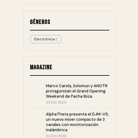
Géneros
Electrónica
2
Magazine
Marco Carola, Solomun y ANOTR
protagonizan el Grand Opening
Weekend de Pacha Ibiza
23 Ene 2026
AlphaTheta presenta el DJM-V5,
un nuevo mixer compacto de 3
canales con monitorización
inalámbrica
22 Ene 2026