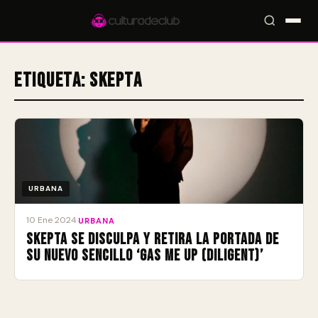
Etiqueta:
Skepta
Accesos rápidos:
🎪 Eventos
🎤 Artistas
📍 Locales
📰 Magazine
URBANA
10 Ene 2024
·
URBANA
Skepta se disculpa y retira la portada de
su nuevo sencillo ‘Gas Me Up (Diligent)’