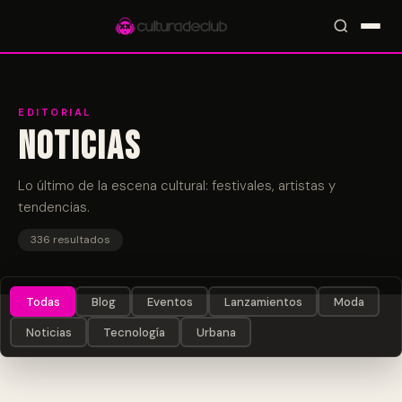
EDITORIAL
Noticias
Accesos rápidos:
🎪 Eventos
🎤 Artistas
📍 Locales
📰 Magazine
Lo último de la escena cultural: festivales, artistas y
tendencias.
336 resultados
Todas
Blog
Eventos
Lanzamientos
Moda
Noticias
Tecnología
Urbana