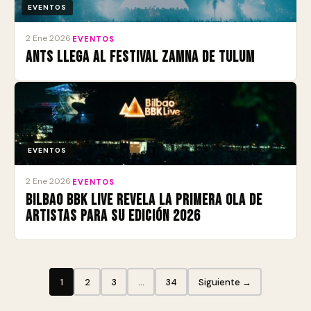
EVENTOS
2 Ene 2026
·
EVENTOS
ANTS llega al Festival Zamna de Tulum
EVENTOS
2 Ene 2026
·
EVENTOS
Bilbao BBK Live revela la primera ola de
artistas para su edición 2026
1
2
3
…
34
Siguiente →