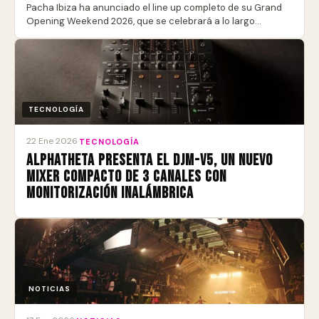
Pacha Ibiza ha anunciado el line up completo de su Grand
Opening Weekend 2026, que se celebrará a lo largo…
TECNOLOGÍA
22 Ene 2026
·
TECNOLOGÍA
AlphaTheta presenta el DJM-V5, un nuevo
mixer compacto de 3 canales con
monitorización inalámbrica
NOTICIAS