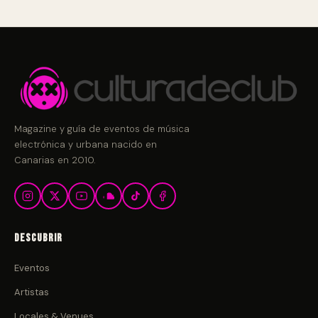
Magazine y guía de eventos de música
electrónica y urbana nacido en
Canarias en 2010.
Descubrir
Eventos
Artistas
Locales & Venues