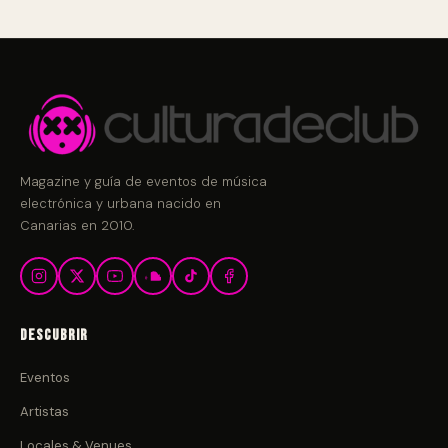
Magazine y guía de eventos de música
electrónica y urbana nacido en
Canarias en 2010.
Descubrir
Eventos
Artistas
Locales & Venues