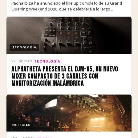
Pacha Ibiza ha anunciado el line up completo de su Grand
Opening Weekend 2026, que se celebrará a lo largo…
TECNOLOGÍA
22 Ene 2026
·
TECNOLOGÍA
AlphaTheta presenta el DJM-V5, un nuevo
mixer compacto de 3 canales con
monitorización inalámbrica
NOTICIAS