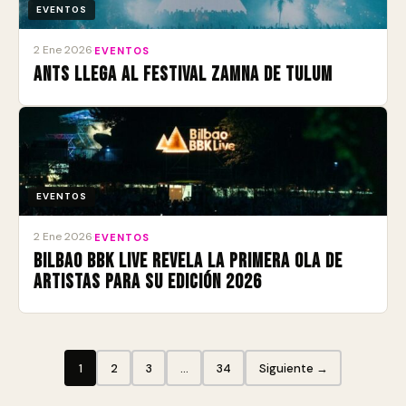
EVENTOS
2 Ene 2026
·
EVENTOS
ANTS llega al Festival Zamna de Tulum
EVENTOS
2 Ene 2026
·
EVENTOS
Bilbao BBK Live revela la primera ola de
artistas para su edición 2026
1
2
3
…
34
Siguiente →