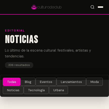
EDITORIAL
Noticias
Accesos rápidos:
🎪 Eventos
🎤 Artistas
📍 Locales
📰 Magazine
Lo último de la escena cultural: festivales, artistas y
tendencias.
336 resultados
Todas
Blog
Eventos
Lanzamientos
Moda
Noticias
Tecnología
Urbana