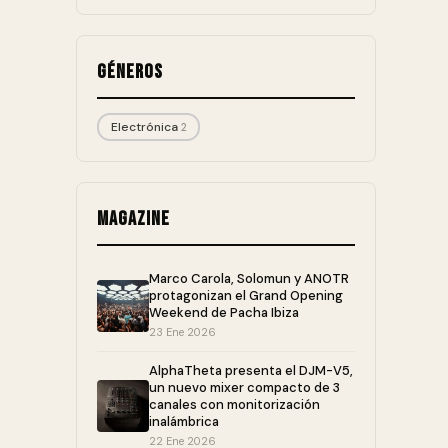
Géneros
Electrónica
2
Magazine
Marco Carola, Solomun y ANOTR
protagonizan el Grand Opening
Weekend de Pacha Ibiza
23 Ene 2026
AlphaTheta presenta el DJM-V5,
un nuevo mixer compacto de 3
canales con monitorización
inalámbrica
22 Ene 2026