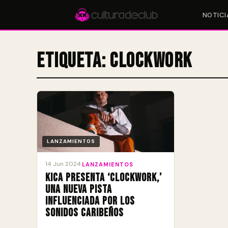
NOTICI
Etiqueta:
Clockwork
Accesos rápidos:
🎪 Eventos
🎤 Artistas
📍 Locales
📰 Magazine
LANZAMIENTOS
14 Jun 2024
·
LANZAMIENTOS
KICA presenta ‘Clockwork,’
una nueva pista
influenciada por los
sonidos caribeños