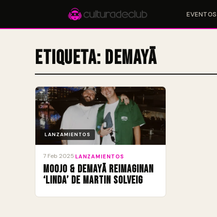
EVENTOS
Etiqueta:
Demayä
Accesos rápidos:
🎪 Eventos
🎤 Artistas
📍 Locales
📰 Radar
LANZAMIENTOS
7 Feb 2025
·
LANZAMIENTOS
Moojo & Demayä reimaginan
‘Linda’ de Martin Solveig