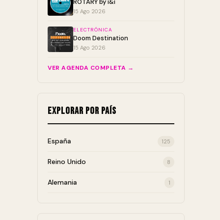
ROTARY by i&i
15 Ago 2026
ELECTRÓNICA
Doom Destination
15 Ago 2026
VER AGENDA COMPLETA →
Explorar por País
España
125
Reino Unido
8
Alemania
1