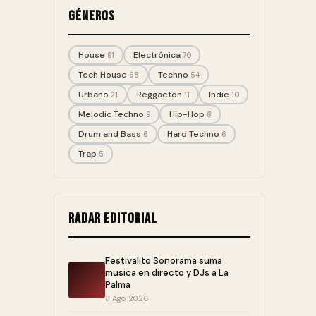
Géneros
House
Electrónica
91
70
Tech House
Techno
68
54
Urbano
Reggaeton
Indie
21
11
10
Melodic Techno
Hip-Hop
9
8
Drum and Bass
Hard Techno
6
6
Trap
5
Radar editorial
Festivalito Sonorama suma
musica en directo y DJs a La
Palma
8 Ago 2026