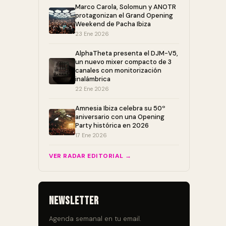
Marco Carola, Solomun y ANOTR
protagonizan el Grand Opening
Weekend de Pacha Ibiza
23 Ene 2026
AlphaTheta presenta el DJM-V5,
un nuevo mixer compacto de 3
canales con monitorización
inalámbrica
22 Ene 2026
Amnesia Ibiza celebra su 50º
aniversario con una Opening
Party histórica en 2026
17 Ene 2026
VER RADAR EDITORIAL →
Newsletter
Agenda semanal en tu email.