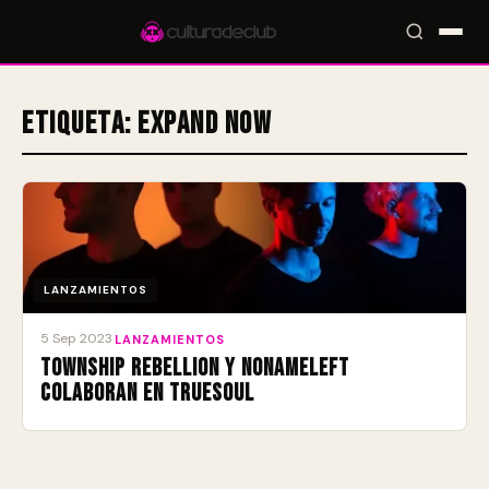
Etiqueta:
Expand Now
Accesos rápidos:
🎪 Eventos
🎤 Artistas
📍 Locales
📰 Magazine
LANZAMIENTOS
5 Sep 2023
·
LANZAMIENTOS
Township Rebellion y NoNameLeft
colaboran en Truesoul