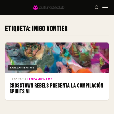
Etiqueta:
Inigo Vontier
Accesos rápidos:
🎪 Eventos
🎤 Artistas
📍 Locales
📰 Radar
LANZAMIENTOS
6 Feb 2024
·
LANZAMIENTOS
Crosstown Rebels presenta la compilación
SPIRITS VI