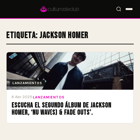
Etiqueta:
Jackson Homer
Accesos rápidos:
🎪 Eventos
🎤 Artistas
📍 Locales
📰 Magazine
LANZAMIENTOS
8 Abr 2025
·
LANZAMIENTOS
Escucha el segundo álbum de Jackson
Homer, ‘Nu Wav(s) & Fade Outs’.