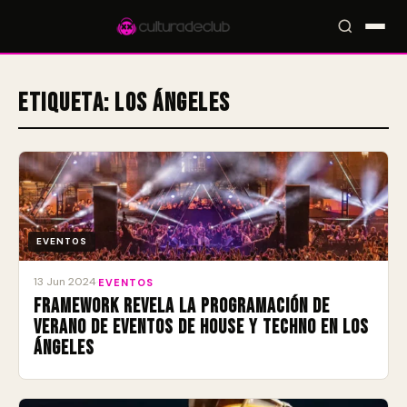
Etiqueta:
Los Ángeles
Accesos rápidos:
🎪 Eventos
🎤 Artistas
📍 Locales
📰 Magazine
EVENTOS
13 Jun 2024
·
EVENTOS
Framework revela la programación de
verano de eventos de house y techno en Los
Ángeles