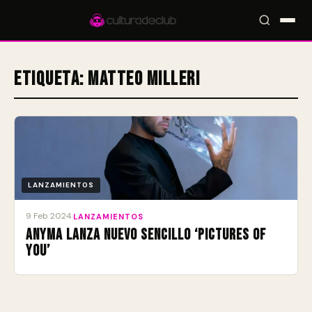
Etiqueta:
Matteo Milleri
Accesos rápidos:
🎪 Eventos
🎤 Artistas
📍 Locales
📰 Magazine
LANZAMIENTOS
9 Feb 2024
·
LANZAMIENTOS
Anyma lanza nuevo sencillo ‘Pictures Of
You’