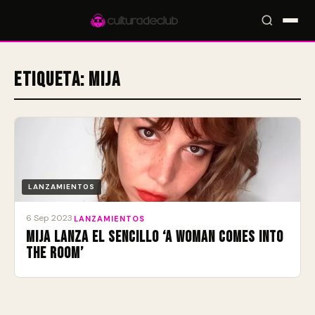
Etiqueta:
Mija
Accesos rápidos:
🎪 Eventos
🎤 Artistas
📍 Locales
📰 Magazine
LANZAMIENTOS
6 Sep 2023
·
LANZAMIENTOS
Mija lanza el sencillo ‘A Woman Comes Into
The Room’