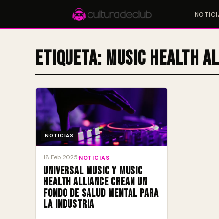
NOTICI
Etiqueta:
Music Health A
Accesos rápidos:
🎪 Eventos
🎤 Artistas
📍 Locales
📰 Magazine
NOTICIAS
18 Feb 2025
·
NOTICIAS
Universal Music y Music
Health Alliance crean un
fondo de salud mental para
la industria