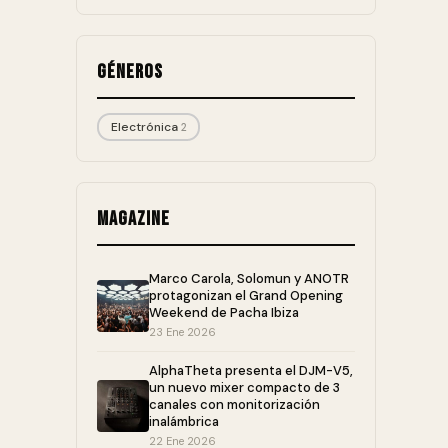
Géneros
Electrónica
2
Magazine
Marco Carola, Solomun y ANOTR
protagonizan el Grand Opening
Weekend de Pacha Ibiza
23 Ene 2026
AlphaTheta presenta el DJM-V5,
un nuevo mixer compacto de 3
canales con monitorización
inalámbrica
22 Ene 2026