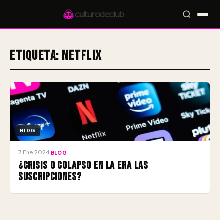
Etiqueta:
Netflix
Accesos rápidos:
🎪 Eventos
🎤 Artistas
📍 Locales
📰 Magazine
BLOG
7 Ene 2024
·
BLOG
¿Crisis o colapso en la era las
suscripciones?