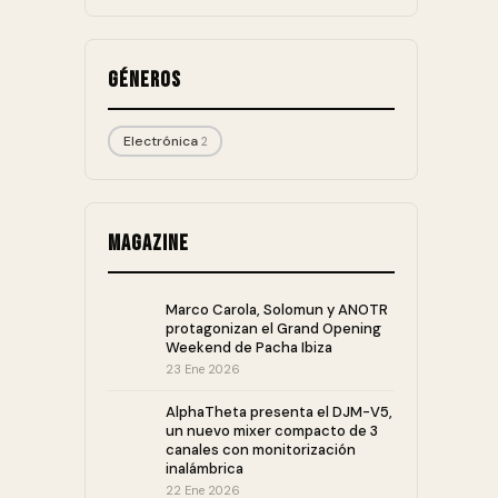
Géneros
Electrónica
2
Magazine
Marco Carola, Solomun y ANOTR
protagonizan el Grand Opening
Weekend de Pacha Ibiza
23 Ene 2026
AlphaTheta presenta el DJM-V5,
un nuevo mixer compacto de 3
canales con monitorización
inalámbrica
22 Ene 2026