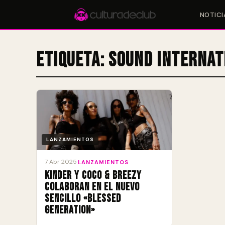
NOTICI
Etiqueta:
Sound Internat
Accesos rápidos:
🎪 Eventos
🎤 Artistas
📍 Locales
📰 Magazine
LANZAMIENTOS
7 Abr 2025
·
LANZAMIENTOS
Kinder y Coco & Breezy
colaboran en el nuevo
sencillo «Blessed
Generation»