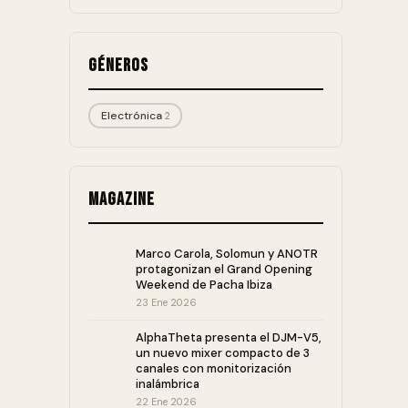
Géneros
Electrónica
2
Magazine
Marco Carola, Solomun y ANOTR
protagonizan el Grand Opening
Weekend de Pacha Ibiza
23 Ene 2026
AlphaTheta presenta el DJM-V5,
un nuevo mixer compacto de 3
canales con monitorización
inalámbrica
22 Ene 2026