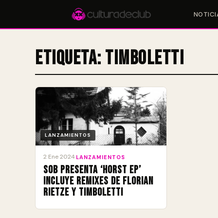
NOTICI
Etiqueta:
Timboletti
Accesos rápidos:
🎪 Eventos
🎤 Artistas
📍 Locales
📰 Magazine
LANZAMIENTOS
2 Ene 2024
·
LANZAMIENTOS
Sob presenta ‘Horst EP’
incluye Remixes de Florian
Rietze y Timboletti