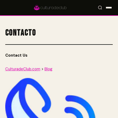
Contacto
Accesos rápidos:
🎪 Eventos
🎤 Artistas
📍 Locales
📰 Magazine
Contact Us
CulturadeClub.com
>
Blog