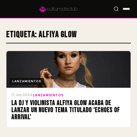
Etiqueta:
Alfiya Glow
Accesos rápidos:
🎪 Eventos
🎤 Artistas
📍 Locales
📰 Magazine
LANZAMIENTOS
17 Jun 2024
·
LANZAMIENTOS
La DJ y violinista Alfiya Glow acaba de
lanzar un nuevo tema titulado ‘Echoes of
Arrival’