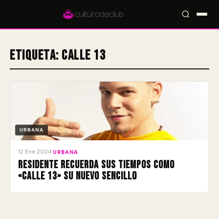
Etiqueta:
Calle 13
Accesos rápidos:
🎪 Eventos
🎤 Artistas
📍 Locales
📰 Radar
URBANA
12 Ene 2024
·
URBANA
Residente recuerda sus tiempos como
«Calle 13» su nuevo sencillo