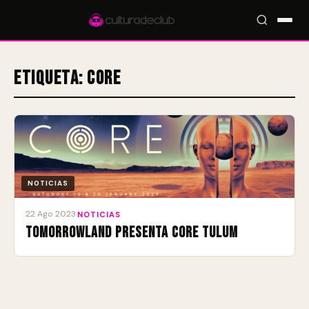
Etiqueta:
CORE
Accesos rápidos:
🎪 Eventos
🎤 Artistas
📍 Locales
📰 Radar
NOTICIAS
22 Ago 2023
·
NOTICIAS
Tomorrowland presenta CORE Tulum