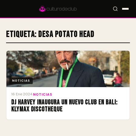
Etiqueta:
Desa Potato Head
Accesos rápidos:
🎪 Eventos
🎤 Artistas
📍 Locales
📰 Magazine
NOTICIAS
16 Ene 2024
·
NOTICIAS
DJ Harvey inaugura un nuevo club en Bali:
Klymax Discotheque